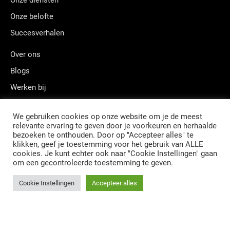
Onze diensten
Onze belofte
Succesverhalen
Over ons
Blogs
Werken bij
Contact
We gebruiken cookies op onze website om je de meest
relevante ervaring te geven door je voorkeuren en herhaalde
bezoeken te onthouden. Door op "Accepteer alles" te
klikken, geef je toestemming voor het gebruik van ALLE
Postadres: Postbus 12248, 1100 AE, Amsterdam
cookies. Je kunt echter ook naar "Cookie Instellingen" gaan
Kamer van Koophandel Amsterdam: 34160592
om een gecontroleerde toestemming te geven.
BTW nummer: NL810302202B01
© QUANZA B.V.
ALGEMENE VOORWAARDEN
PRIVACY
CVD POLICY
Cookie Instellingen
Accepteer alles
SCHRIJF JE IN VOOR DE NIEUWSBRIEF