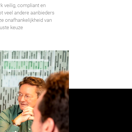
rk veilig, compliant en
tot veel andere aanbieders
ze onafhankelijkheid van
wuste keuze