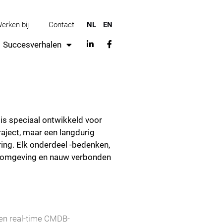
erken bij
Contact
NL
EN
Succesverhalen
s speciaal ontwikkeld voor
raject, maar een langdurig
ing. Elk onderdeel -bedenken,
 omgeving en nauw verbonden
 en real-time CMDB-