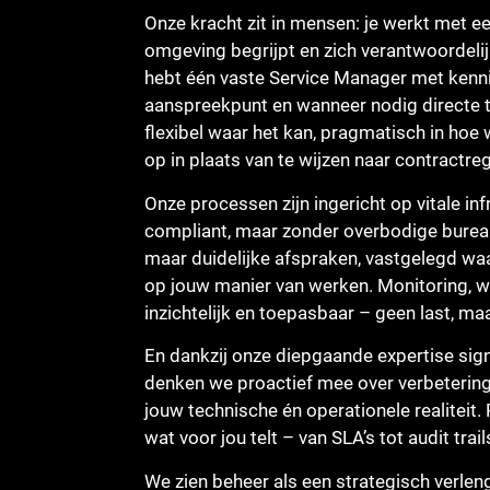
Onze kracht zit in mensen: je werkt met e
omgeving begrijpt en zich verantwoordelijk
hebt één vaste Service Manager met kenni
aanspreekpunt en wanneer nodig directe t
flexibel waar het kan, pragmatisch in ho
op in plaats van te wijzen naar contractreg
Onze processen zijn ingericht op vitale inf
compliant, maar zonder overbodige bureauc
maar duidelijke afspraken, vastgelegd waa
op jouw manier van werken. Monitoring, wi
inzichtelijk en toepasbaar – geen last, ma
En dankzij onze diepgaande expertise sign
denken we proactief mee over verbeterin
jouw technische én operationele realiteit.
wat voor jou telt – van SLA’s tot audit trail
We zien beheer als een strategisch verleng