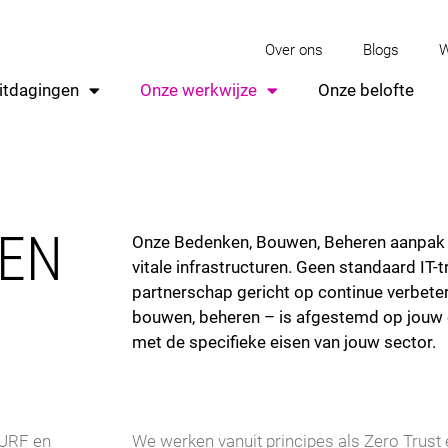
Over ons
Blogs
W
itdagingen
Onze werkwijze
Onze belofte
WEN
Onze Bedenken, Bouwen, Beheren aanpak i
vitale infrastructuren. Geen standaard IT-t
partnerschap gericht op continue verbeter
bouwen, beheren – is afgestemd op jouw
met de specifieke eisen van jouw sector.
SURF en
We werken vanuit principes als Zero Trust