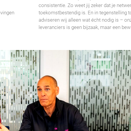
consistentie. Zo weet jij zeker dat je netwe
evingen
toekomstbestendig is. En in tegenstelling 
adviseren wij alleen wat écht nodig is – on
leveranciers is geen bijzaak, maar een be