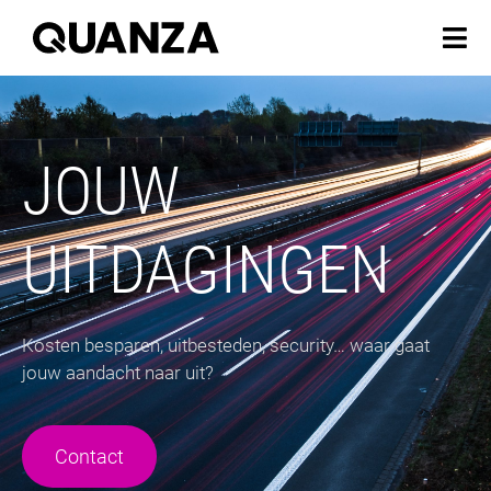
JOUW
UITDAGINGEN
Kosten besparen, uitbesteden, security… waar gaat
jouw aandacht naar uit?
Contact