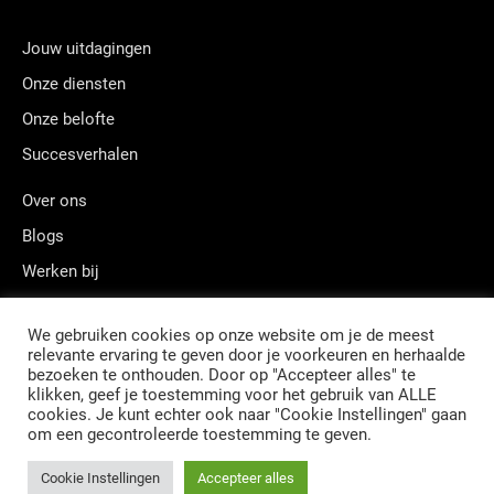
Jouw uitdagingen
Onze diensten
Onze belofte
Succesverhalen
Over ons
Blogs
Werken bij
Contact
We gebruiken cookies op onze website om je de meest
relevante ervaring te geven door je voorkeuren en herhaalde
bezoeken te onthouden. Door op "Accepteer alles" te
klikken, geef je toestemming voor het gebruik van ALLE
Postadres: Postbus 12248, 1100 AE, Amsterdam
cookies. Je kunt echter ook naar "Cookie Instellingen" gaan
Kamer van Koophandel Amsterdam: 34160592
om een gecontroleerde toestemming te geven.
BTW nummer: NL810302202B01
© QUANZA B.V.
ALGEMENE VOORWAARDEN
PRIVACY
CVD POLICY
Cookie Instellingen
Accepteer alles