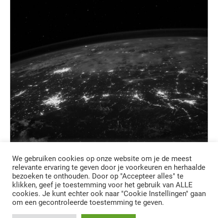
We gebruiken cookies op onze website om je de meest
6 november 2018
relevante ervaring te geven door je voorkeuren en herhaalde
bezoeken te onthouden. Door op "Accepteer alles" te
klikken, geef je toestemming voor het gebruik van ALLE
SD-WAN: niets nieuws onder de zon?
cookies. Je kunt echter ook naar "Cookie Instellingen" gaan
om een gecontroleerde toestemming te geven.
Tussen al het geweld van cloud, IoT, AI, blockchain en