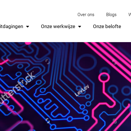
Over ons
Blogs
W
itdagingen
Onze werkwijze
Onze belofte