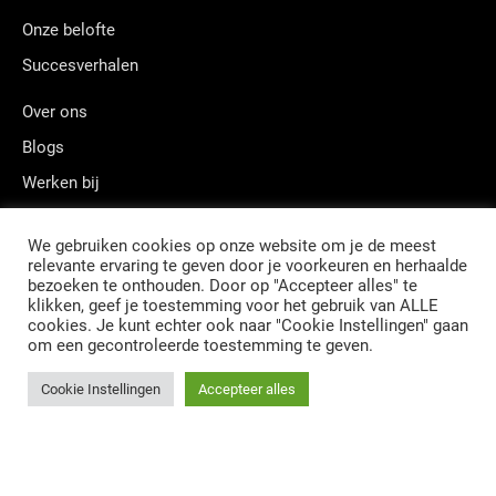
Onze belofte
Succesverhalen
Over ons
Blogs
Werken bij
Contact
We gebruiken cookies op onze website om je de meest
relevante ervaring te geven door je voorkeuren en herhaalde
bezoeken te onthouden. Door op "Accepteer alles" te
klikken, geef je toestemming voor het gebruik van ALLE
Postadres: Postbus 12248, 1100 AE, Amsterdam
cookies. Je kunt echter ook naar "Cookie Instellingen" gaan
Kamer van Koophandel Amsterdam: 34160592
om een gecontroleerde toestemming te geven.
BTW nummer: NL810302202B01
© QUANZA B.V.
ALGEMENE VOORWAARDEN
PRIVACY
CVD POLICY
Cookie Instellingen
Accepteer alles
SCHRIJF JE IN VOOR DE NIEUWSBRIEF