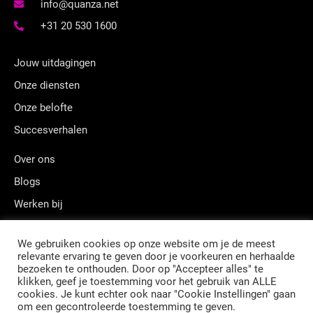
info@quanza.net
+31 20 530 1600
Jouw uitdagingen
Onze diensten
Onze belofte
Succesverhalen
Over ons
Blogs
Werken bij
Contact
We gebruiken cookies op onze website om je de meest
relevante ervaring te geven door je voorkeuren en herhaalde
bezoeken te onthouden. Door op "Accepteer alles" te
klikken, geef je toestemming voor het gebruik van ALLE
Postadres: Postbus 12248, 1100 AE, Amsterdam
cookies. Je kunt echter ook naar "Cookie Instellingen" gaan
Kamer van Koophandel Amsterdam: 34160592
om een gecontroleerde toestemming te geven.
BTW nummer: NL810302202B01